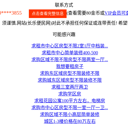
联系方式
0****3855
(查看需要80金币或
VIP会员可
点击查看完整信息
须谨慎.网站(长乐便民网)对此不承担任何保证或连带责任! 希
可能感兴趣
求租市中心区房型不限2室1厅中档装...
求租市中心简单装修400-500
求购区域不限不限房型不限两室一厅...
我想要租房子
求购东区域房型不限装修不限
求购城东区域房型不限装修不限
求租三室两厅两卫
求购学区房
求租花园公寓100平方左右，电梯房
求购市中心区房型不限一室一厅一卫...
求购区域不限小高层简单装修
城区1-3楼价格在80万左右