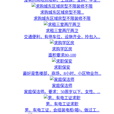
没有时间地点限制，上班族，宝妈，学生...
求购城东区域房型不限...
求购城东区域房型不限装修不限
求租三室两厅两卫
交通便利，有停车位，设施齐全，拎包入...
求购学区房
面积要求80-100
求职保安
最好是售楼部，商场，8小时，小区物业勿...
家庭保洁师
家庭保洁师。要求：50周岁以下、女性、...
男，有电工证求职
男，有电工证，会组装电柜(箱)，做过工...