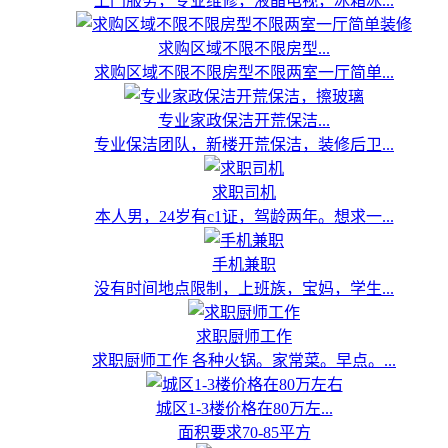
上门服务，专业维修，液晶电视，冰箱冰...
求购区域不限不限房型...
求购区域不限不限房型不限两室一厅简单...
专业家政保洁开荒保洁...
专业保洁团队，新楼开荒保洁，装修后卫...
求职司机
本人男，24岁有c1证，驾龄两年。想求一...
手机兼职
没有时间地点限制，上班族，宝妈，学生...
求职厨师工作
求职厨师工作 各种火锅。家常菜。早点。...
城区1-3楼价格在80万左...
面积要求70-85平方