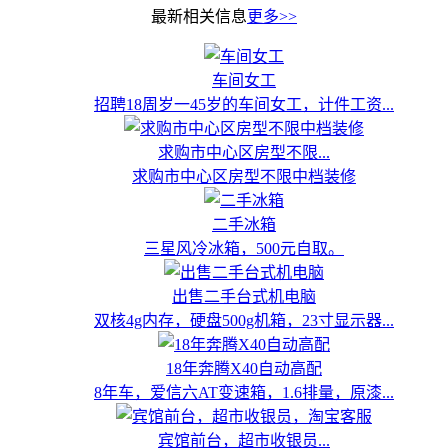
最新相关信息
更多>>
车间女工
招聘18周岁一45岁的车间女工，计件工资...
求购市中心区房型不限...
求购市中心区房型不限中档装修
二手冰箱
三星风冷冰箱，500元自取。
出售二手台式机电脑
双核4g内存，硬盘500g机箱，23寸显示器...
18年奔腾X40自动高配
8年车，爱信六AT变速箱，1.6排量，原漆...
宾馆前台，超市收银员...