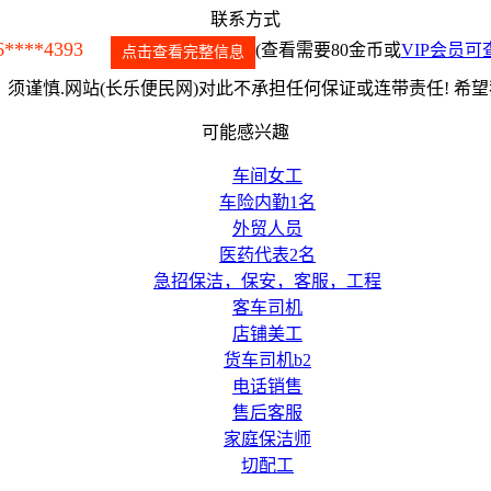
联系方式
6****4393
(查看需要80金币或
VIP会员可
点击查看完整信息
须谨慎.网站(长乐便民网)对此不承担任何保证或连带责任! 希
可能感兴趣
车间女工
车险内勤1名
外贸人员
医药代表2名
急招保洁，保安，客服，工程
客车司机
店铺美工
货车司机b2
电话销售
售后客服
家庭保洁师
切配工