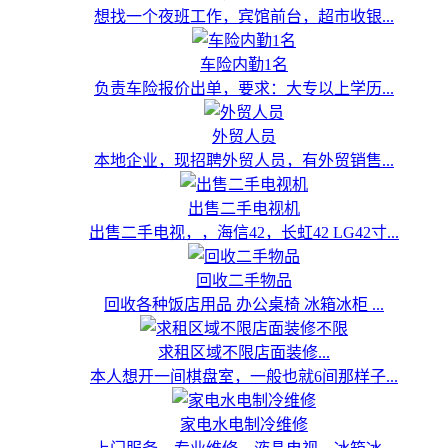
想找一个夜班工作，宾馆前台，超市收银...
车险内勤1名
负责车险报价出单，要求：大专以上学历...
外贸人员
本地企业，现招聘外贸人员，有外贸销售...
出售二手电视机
出售二手电视，，海信42，长虹42 LG42寸...
回收二手物品
回收各种饭店用品 办公桌椅 冰箱冰柜 ...
求租区域不限店面装修...
本人想开一间棋盘室，一般也就6间那样子...
家电水电制冷维修