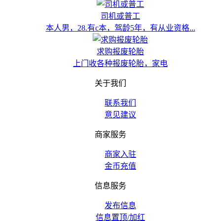
司机或普工
本人男，28.有c本，驾龄5年，有从业资格...
求购报废轮胎
上门收各种报废轮胎，家电
关于我们
联系我们
意见建议
商家服务
商家入驻
金币充值
信息服务
发布信息
信息置顶/加红