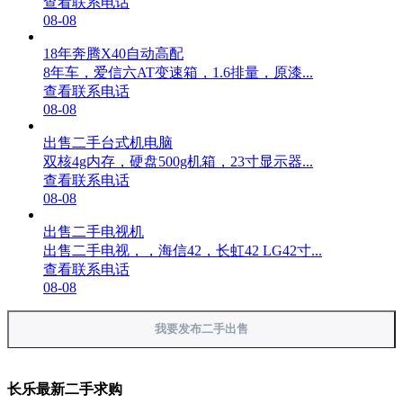
查看联系电话
08-08
18年奔腾X40自动高配
8年车，爱信六AT变速箱，1.6排量，原漆...
查看联系电话
08-08
出售二手台式机电脑
双核4g内存，硬盘500g机箱，23寸显示器...
查看联系电话
08-08
出售二手电视机
出售二手电视，，海信42，长虹42 LG42寸...
查看联系电话
08-08
我要发布二手出售
长乐最新二手求购