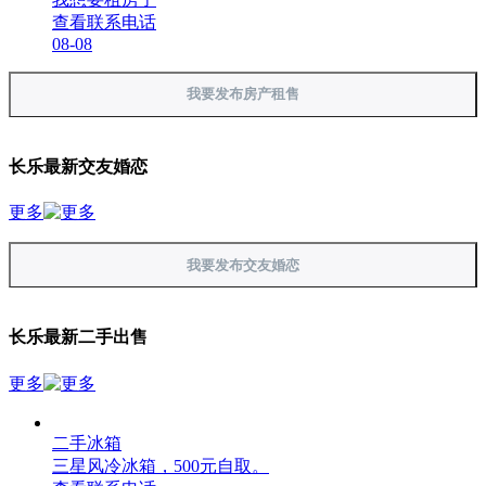
查看联系电话
08-08
我要发布房产租售
长乐最新交友婚恋
更多
我要发布交友婚恋
长乐最新二手出售
更多
二手冰箱
三星风冷冰箱，500元自取。