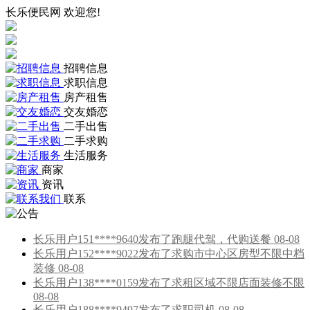
长乐便民网 欢迎您!
招聘信息
求职信息
房产租售
交友婚恋
二手出售
二手求购
生活服务
商家
资讯
联系
长乐用户151****9640发布了跑腿代驾，代购送餐 08-08
长乐用户152****9022发布了求购市中心区房型不限中档
装修 08-08
长乐用户138****0159发布了求租区域不限店面装修不限
08-08
长乐用户188****9497发布了求职司机 08-08