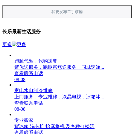
我要发布二手求购
长乐最新生活服务
更多
跑腿代驾，代购送餐
帮你送服务，跑腿帮您送服务：同城速递...
查看联系电话
08-08
家电水电制冷维修
上门服务，专业维修，液晶电视，冰箱冰...
查看联系电话
08-08
专业搬家
背冰箱 洗衣机 抬麻将机 及各种扛楼活
查看联系电话