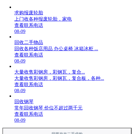
求购报废轮胎
上门收各种报废轮胎，家电
查看联系电话
08-09
回收二手物品
回收各种饭店用品 办公桌椅 冰箱冰柜 ...
查看联系电话
08-09
大量收售彩钢房，彩钢瓦，复合...
大量收售彩钢房，彩钢瓦，复合板，各种...
查看联系电话
08-09
回收钢琴
常年回收钢琴 价位不超过两千元
查看联系电话
08-09