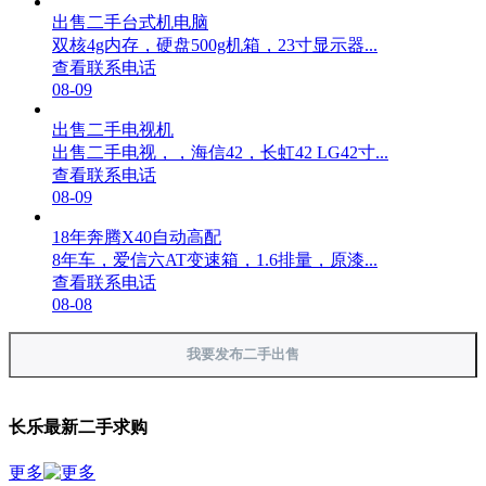
出售二手台式机电脑
双核4g内存，硬盘500g机箱，23寸显示器...
查看联系电话
08-09
出售二手电视机
出售二手电视，，海信42，长虹42 LG42寸...
查看联系电话
08-09
18年奔腾X40自动高配
8年车，爱信六AT变速箱，1.6排量，原漆...
查看联系电话
08-08
我要发布二手出售
长乐最新二手求购
更多