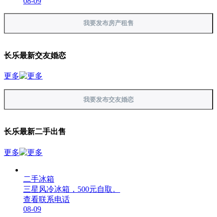
08-09
我要发布房产租售
长乐最新交友婚恋
更多
我要发布交友婚恋
长乐最新二手出售
更多
二手冰箱
三星风冷冰箱，500元自取。
查看联系电话
08-09