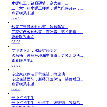
水暖电工，钻眼砸墙，刮大白，...
二十六年的水暖工师傅：暖气维修改造，...
查看联系电话
08-09
纱窗厂定做各种纱窗，软包防盗...
厂家订做各种纱窗，百叶窗，艺术窗帘，...
查看联系电话
08-08
专业透下水，水暖维修安装
透马桶，透马桶地漏主管道，更换水龙头...
查看联系电话
08-08
专业家政保洁开荒保洁，擦玻璃
专业保洁团队，新楼开荒保洁，装修后卫...
查看联系电话
08-08
专业打扫卫生
专业打扫卫生，钟点工，擦玻璃，装修后...